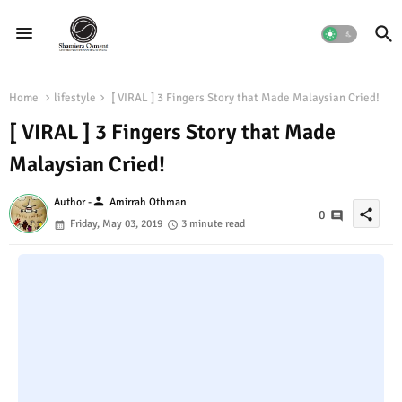
Home
lifestyle
[ VIRAL ] 3 Fingers Story that Made Malaysian Cried!
[ VIRAL ] 3 Fingers Story that Made
Malaysian Cried!
person
Author -
Amirrah Othman
share
0
Friday, May 03, 2019
3 minute read