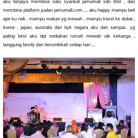
aku berjaya membina satu syarikat jamumall sdn bhd , dan
membina platform jualan jamumall.com .., aku happy mampu beli
ape ku nak , mampu makan yg mewah , mampu travel ke dubai ,
korea , japan, australia dan byk negara aku dan sampai.. yg
paling best aku dpt sediakan rumah mewah utk keluarga ,
tanggung family dan bersedekah setiap hari ...