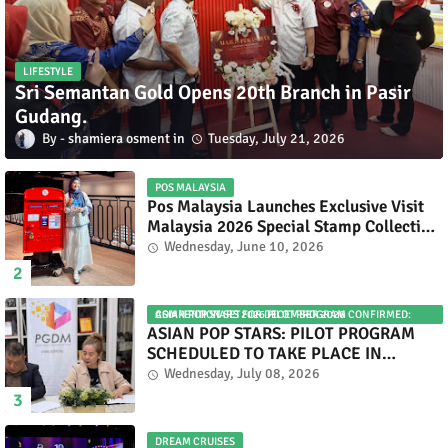
LIFESTYLE
Sri Semantan Gold Opens 20th Branch in Pasir
Gudang.
shamiera osment
Tuesday, July 21, 2026
POS MALAYSIA
Pos Malaysia Launches Exclusive Visit
Malaysia 2026 Special Stamp Collection
Celebrating Malaysia’s Heritage and
Wednesday, June 10, 2026
Tourism.
ASIAN POP STARS 2026 PILOT PROGRAM CONFIRMED: COMPETITION SET FOR DECEMBER 2026
ASIAN POP STARS: PILOT PROGRAM
SCHEDULED TO TAKE PLACE IN
NOVEMBER 2026
Wednesday, July 08, 2026
DREAM CRUISES