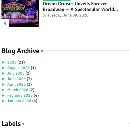
Dream Cruises Unveils Forever
Broadway — A Spectacular World
Premiere Aboard Genting Dream.
Tuesday, June 09, 2026
Blog Archive
►
2026
(21)
►
August 2026
(1)
►
July 2026
(2)
►
June 2026
(3)
►
April 2026
(3)
►
March 2026
(2)
►
February 2026
(4)
►
January 2026
(6)
►
2025
(38)
►
December 2025
(5)
►
November 2025
(2)
Labels
►
October 2025
(1)
►
September 2025
(4)