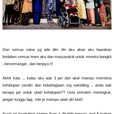
Dan semua value yg ade dlm diri aku akan aku bawakan
kedalam semua team aku dan masyarakat untuk mereka bangkit
, bersemangat , dan berjaya !!!
Akhir kata ... kalau aku ada 3 jari dan akal mampu membina
kehidupan sendiri dan kebahagiaan org sekeliling .. anda ade
berapa jari untuk ubah kehidupan?? Usia semakin meningkat,
jangan tunggu lagi.. kite je mampu ubah diri kita!!
Such an inspiration stories from a disable person, and it makes