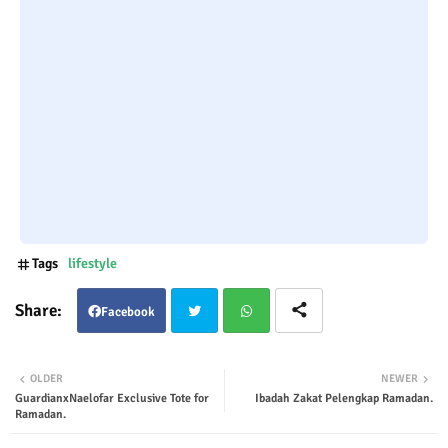
Tags
lifestyle
Facebook
Twit
Wha
OLDER
NEWER
GuardianxNaelofar Exclusive Tote for
Ibadah Zakat Pelengkap Ramadan.
ter
tsap
Ramadan.
p